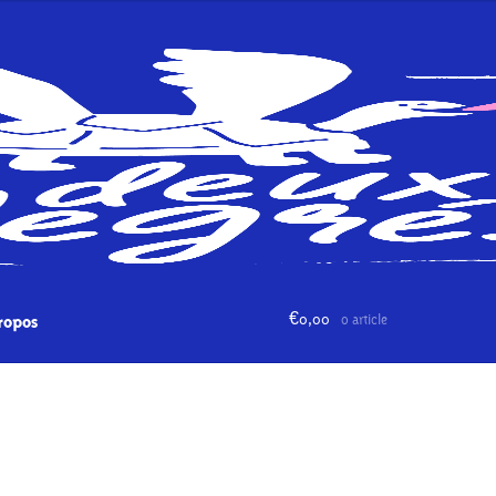
€
0,00
0 article
ropos
Paiement
Panier