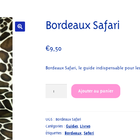
Bordeaux Safari
€
9,50
Bordeaux Safari, le guide indispensable pour les
quantité
Ajouter au panier
de
Bordeaux
Safari
UGS :
Bordeaux Safari
Catégories :
Guides
,
Livres
Étiquettes :
Bordeaux
,
Safari