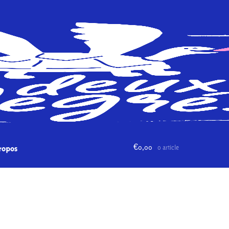
€
0,00
0 article
ropos
Paiement
Panier