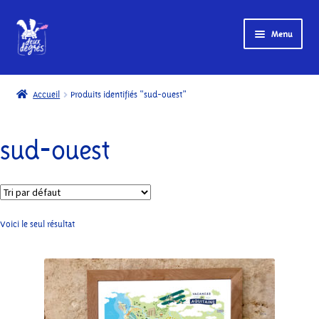
Menu
Accueil
Accueil
Produits identifiés “sud-ouest”
Boutique
sud-ouest
My account
Page d’exemple
Paiement
Voici le seul résultat
Panier
Conditions d’utilisation