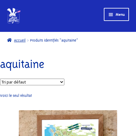
Menu
Accueil
Accueil
Produits identifiés “aquitaine”
Boutique
aquitaine
My account
Page d’exemple
Paiement
Voici le seul résultat
Panier
Conditions d’utilisation