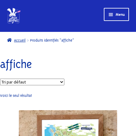
Menu
Accueil
Accueil
Produits identifiés “affiche”
Boutique
affiche
My account
Page d’exemple
Paiement
Voici le seul résultat
Panier
Conditions d’utilisation